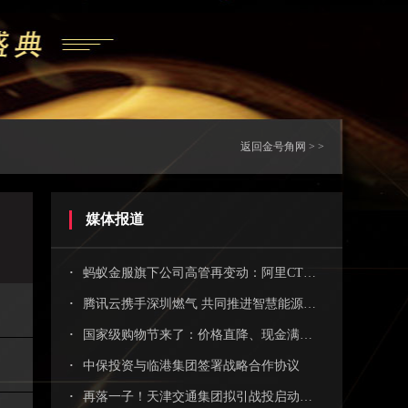
返回金号角网 > >
媒体报道
·
蚂蚁金服旗下公司高管再变动：阿里CTO程立卸任执行董事
·
腾讯云携手深圳燃气 共同推进智慧能源基础设施建设
·
国家级购物节来了：价格直降、现金满减、“券”抵消费
·
中保投资与临港集团签署战略合作协议
·
再落一子！天津交通集团拟引战投启动混改